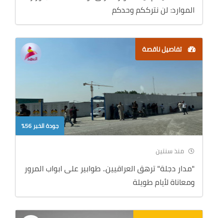
الموارد: لن نترككم وحدكم
تفاصيل ناقصة
جودة الخبر 56%
منذ سنتين
"مدار دجلة" ترهق العراقيين.. طوابير على ابواب المرور
ومعاناة لأيام طويلة