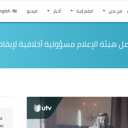
من نحن
انضم إلينا
أخبار
فيديو
nglish
مل هيئة الإعلام مسؤولية أخلاقية لإيق
قد
بع