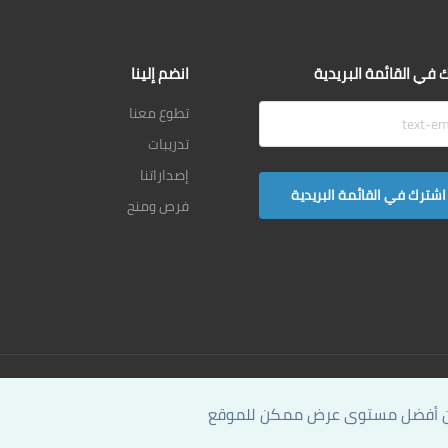
 في القائمة البريدية
انضم إلينا
تطوع معنا
تدريبات
إصداراتنا
فرص ومنح
Copyrigths Reserved @AkhbarMeter 2014-2020
مان أفضل مستوى عرض ممكن للموقع