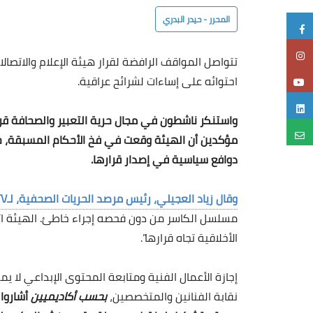
المحرر - حيدر البدري
احتوائه على إساءات لشرائح عراقية.
واستنكر ناشطون في مجال حرية التعبير والصحافة قرار
مؤكدين أن الهيئة وقعت في فخ الأحكام المسبقة، ح
دوافع سياسية في إصدار قرارها.
وقال زياد العجيلي، رئيس مرصد الحريات الصحفية، لـUTV إن “
مسلسل الكاسر من دون فحصه إجراء خاطئ. الهيئة ات
الأخلاقية تجاه قرارها”.
إجازة الأعمال الفنية ومتابعة المحتوى الإبداعي لا 
نقابة الفنانين والمتخصصين،
بحسب أكاديميين
أشاروا 