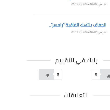
نشر في 2024/02/07
04:35
الجفاف ينتهك اتفاقية “رامسر”..
نشر في 2024/02/04
08:31
رايك في التقييم
0
0
التعليقات