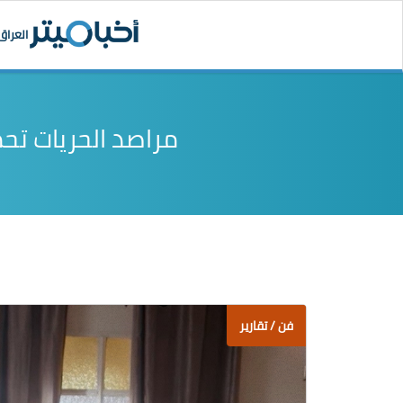
العراق
مراصد الحريات تح
فن / تقارير