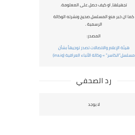
تجهيلها, او كيف حصل على المعلومة.
كما ان خبر منع المسلسل صحيح ونشرته الوكالة
الرسمية .
المصدر:
هيئة الإعلام والاتصالات تصدر توجيهاً بشأن
مسلسل"الكاسر" » وكالة الأنباء العراقية (ina.iq)
رد الصحفي
لا يوجد