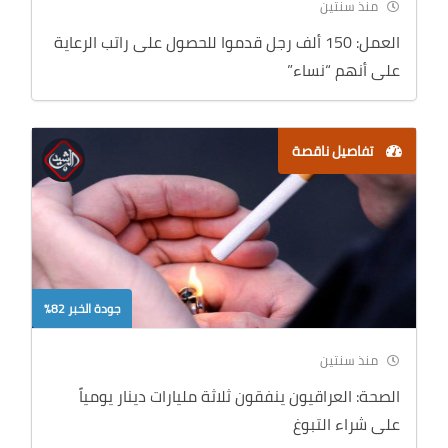
منذ سنتين
العمل: 150 ألف رجل قدموا للحصول على راتب الرعاية
على أنهم “نساء”
تفاصيل ناقصة
جودة الخبر 82%
منذ سنتين
الصحة: العراقيون ينفقون ثلاثة مليارات دينار يومياً
على شراء التبوغ