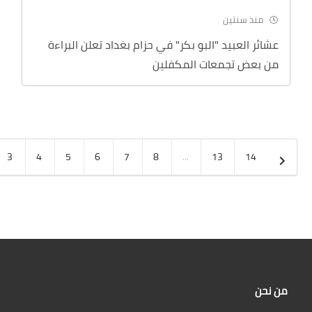
منذ سنتين
عشائر العبيد "البو بكر" في حزام بغداد تعلن البراءة
من بعض تجمعات المكفلين
3
4
5
6
7
8
...
13
14
من نحن