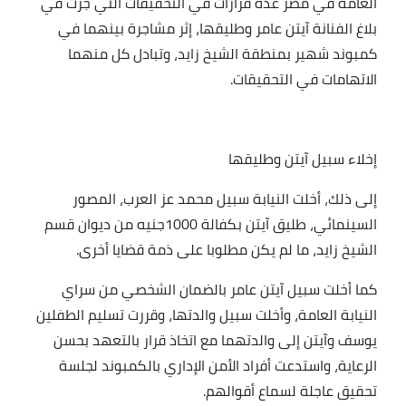
العامة في مصر عدة قرارات في التحقيقات التي جرت في
بلاغ الفنانة آيتن عامر وطليقها، إثر مشاجرة بينهما في
كمبوند شهير بمنطقة الشيخ زايد، وتبادل كل منهما
الاتهامات في التحقيقات.
إخلاء سبيل آيتن وطليقها
إلى ذلك، أخلت النيابة سبيل محمد عز العرب، المصور
السينمائي، طليق آيتن بكفالة 1000جنيه من ديوان قسم
الشيخ زايد، ما لم يكن مطلوبا على ذمة قضايا أخرى.
كما أخلت سبيل آيتن عامر بالضمان الشخصي من سراي
النيابة العامة، وأخلت سبيل والدتها، وقررت تسليم الطفلين
يوسف وآيتن إلى والدتهما مع اتخاذ قرار بالتعهد بحسن
الرعاية، واستدعت أفراد الأمن الإداري بالكمبوند لجلسة
تحقيق عاجلة لسماع أقوالهم.