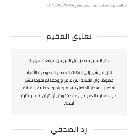
تم التقييم بواسطة فريق التقييم بتاريخ 2023/03/04
08:16
تعليق المقيم
ذكر المحرر مصدر نقل الخبر من موقع "العربية".
لكن لم يشير إلى انتهاك المصدر لخصوصية الأفراد
خصوصًا وان الفنانة ايتن عامر وزوجها لم يقوما بنشر
تفاصيل الشجار الحاصل بينهم, ونشر والد طليق الفنانة
على حسابه العام على منصة تويتر, أن "أيتن عامر بمثابة
أبنته".
رد الصحفي