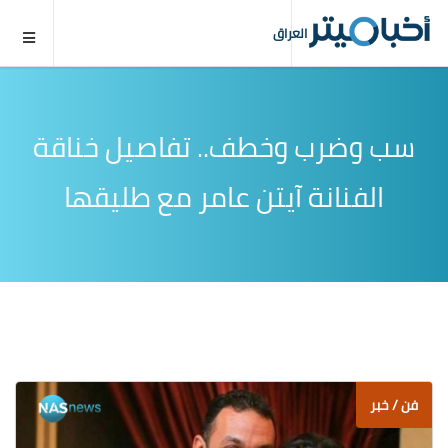
العراق
سب وضرب وخطف.. تفاصيل خناقة
الفنانة آيتن عامر مع طليقها
فن / خبر